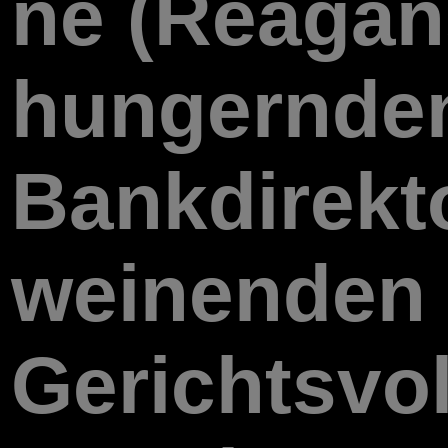
ne (Reagan
hungernde
Bankdirekt
weinenden
Gerichtsvol