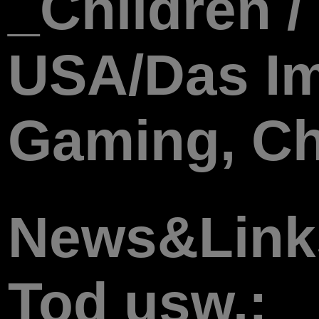
_Children /
USA/Das I
Gaming, Cha
News&Links
Tod usw.: