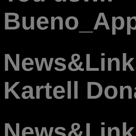
Bueno_App
News&Link
Kartell Do
News&Link