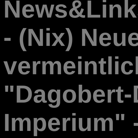
News&Link
- (Nix) Ne
vermeintli
"Dagobert-
Imperium" -