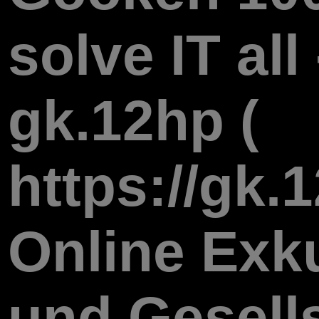
solve IT al
gk.12hp (
https://gk.1
Online Exku
und Gesells