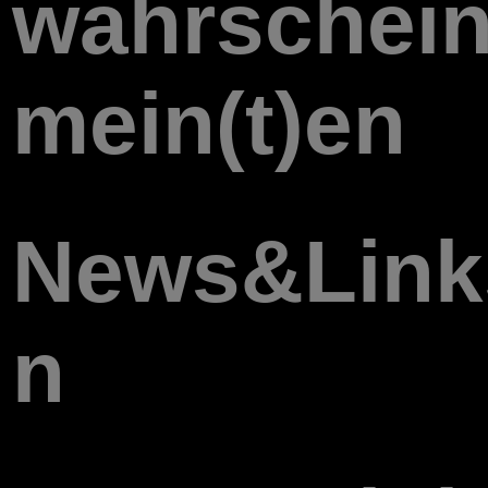
wahrschein
mein(t)en
News&Links
n