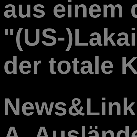
aus einem d
"(US-)Laka
der totale K
News&Link
A, Auslände