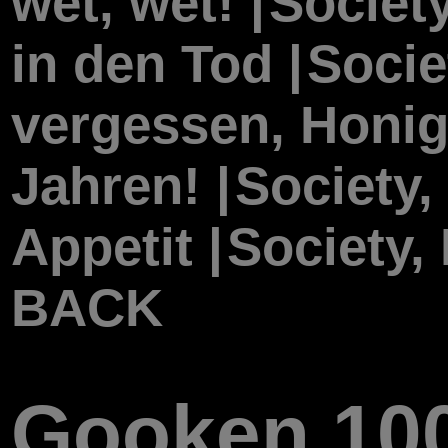
wet, wet! |
Society
in den Tod |
Socie
vergessen, Honig
Jahren! |
Society, 
Appetit |
Society, 
BACK
Gooken 10