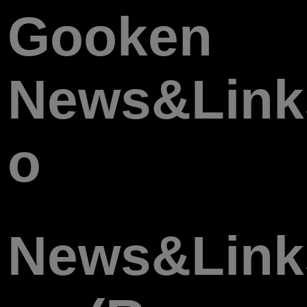
Gooken
News&Links
o
News&Links