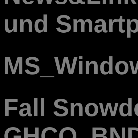
und Smartph
MS_Window
Fall Snowd
GHCQ, BND