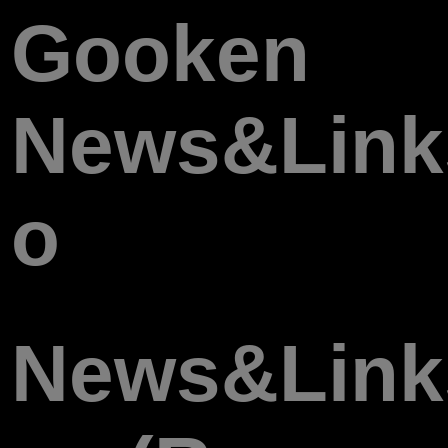
Gooken
News&Links
o
News&Links