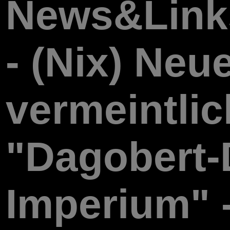
News&Link
- (Nix) Ne
vermeintli
"Dagobert-
Imperium" -