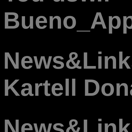
Bueno_App
News&Link
Kartell Do
News&Link