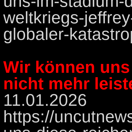
uns-im-stadium-d
weltkriegs-jeffre
globaler-katastr
Wir können uns
nicht mehr leist
11.01.2026
https://uncutnew