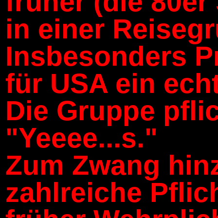
früher (die 80er
in einer Reiseg
Insbesonders Pr
für USA ein ech
Die Gruppe pflic
"Yeeee...s."
Zum Zwang hin
zahlreiche Pflic