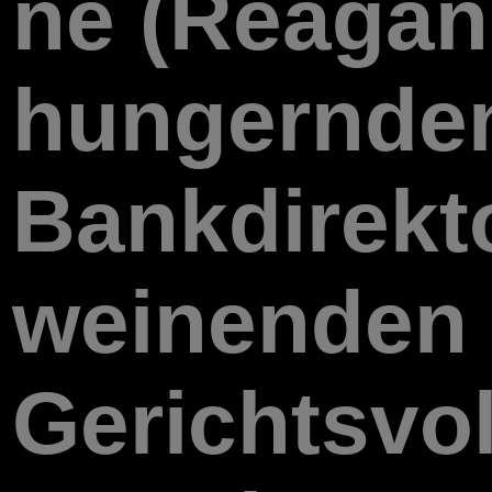
ne (Reagan
hungernde
Bankdirekt
weinenden
Gerichtsvol