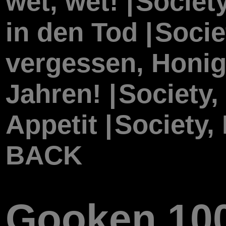
wet, wet! |
Society
in den Tod |
Socie
vergessen, Honig
Jahren! |
Society, 
Appetit |
Society, 
BACK
Gooken 10