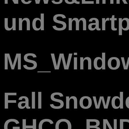
und Smartph
MS_Window
Fall Snowd
GHCQ, BND